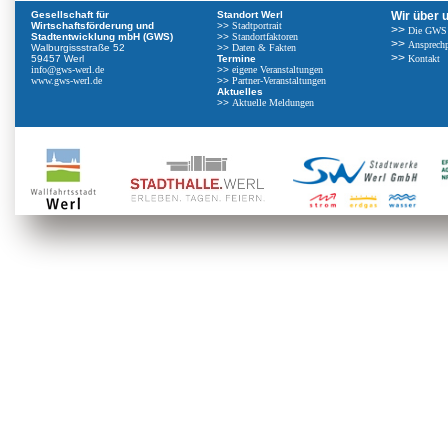
Gesellschaft für
Standort Werl
Wir über 
Wirtschaftsförderung und
>>
Stadtportrait
>>
Die GWS
Stadtentwicklung mbH (GWS)
>>
Standortfaktoren
>>
Ansprechp
Walburgissstraße 52
>>
Daten & Fakten
>>
59457 Werl
Termine
Kontakt
info@gws-werl.de
>>
eigene Veranstaltungen
www.gws-werl.de
>>
Partner-Veranstaltungen
Aktuelles
>>
Aktuelle Meldungen