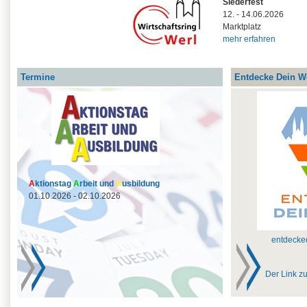
Siederfest
12. - 14.06.2026
Marktplatz
mehr erfahren
Termine
Entdecke Dein We
A
ktionstag
A
rbeit und
A
usbildung
01.10.2026 - 02.10.2026
entdecke
Der Link zu I