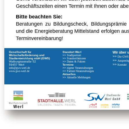
Geschäftszeiten einen Termin mit Ihnen oder aber
Bitte beachten Sie:
Beratungen zu Bildungscheck, Bildungsprämie 
und die Energieberatung Mittelstand erfolgen aus
Terminvereinbarung!
Gesellschaft für
Standort Werl
Wir über 
Wirtschaftsförderung und
>>
Stadtportrait
>>
Die GWS
Stadtentwicklung mbH (GWS)
>>
Standortfaktoren
>>
Ansprechp
Walburgissstraße 52
>>
Daten & Fakten
>>
59457 Werl
Termine
Kontakt
info@gws-werl.de
>>
eigene Veranstaltungen
www.gws-werl.de
>>
Partner-Veranstaltungen
Aktuelles
>>
Aktuelle Meldungen