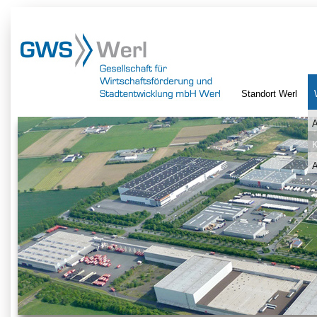
Standort Werl
A
K
A