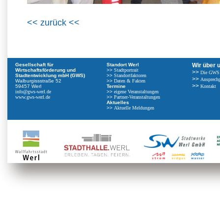
<< zurück <<
Gesellschaft für
Standort Werl
Wir über 
Wirtschaftsförderung und
>>
Stadtportrait
>>
Die GWS
Stadtentwicklung mbH (GWS)
>>
Standortfaktoren
>>
Ansprechp
Walburgissstraße 52
>>
Daten & Fakten
>>
59457 Werl
Termine
Kontakt
info@gws-werl.de
>>
eigene Veranstaltungen
www.gws-werl.de
>>
Partner-Veranstaltungen
Aktuelles
>>
Aktuelle Meldungen